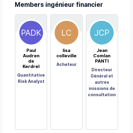
Members ingénieur financier
PADK
LC
JCP
Paul
lisa
Jean
A
Audren
colleville
Comlan
B
de
PANTI
Acheteur
Kerdrel
Directeur
S
Quantitative
Général et
M
Risk Analyst
autres
missions de
consultation