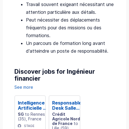
Travail souvent exigeant nécessitant une
attention particulière aux détails.
Peut nécessiter des déplacements
fréquents pour des missions ou des
formations.
Un parcours de formation long avant
d'atteindre un poste de responsabilité.
Discover jobs for Ingénieur
financier
See more
Intelligence
Responsable
Artificielle –
Desk Salle
Ingénierie
des
SG
to
Rennes
Crédit
Patrimoniale
Marchés
(
35
)
, France
Agricole Nord
de France
to
STAGE
Lille
(
59
)
,