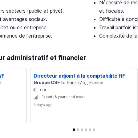
Nécessité de res
rs secteurs (public et privé).
et fiscales.
t avantages sociaux.
Difficulté à conci
binet ou en entreprise.
Travail parfois is
ormance de l'entreprise.
Complexité de la
r administratif et financier
/F
Directeur adjoint à la comptabilité HF
e
Groupe CSF
to
Paris
(
75
)
, France
CDI
Expert (8 years and over)
3 days ago
avis
avis
avis
avis
avis
avis