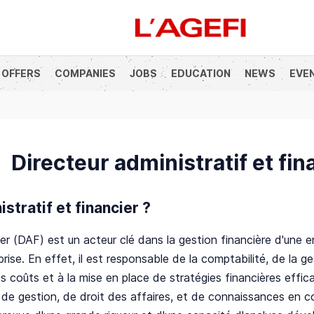
 OFFERS
COMPANIES
JOBS
EDUCATION
NEWS
EVE
anque
Société Générale
Marchés actions
Décryptage
Assur
Directeur administratif et fin
stratif et financier ?
ier (DAF) est un acteur clé dans la gestion financière d'une en
reprise. En effet, il est responsable de la comptabilité, de la
on des coûts et à la mise en place de stratégies financières e
e gestion, de droit des affaires, et de connaissances en com