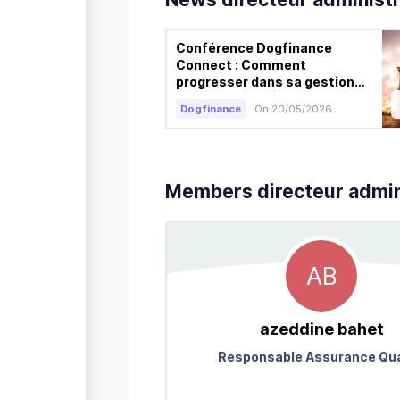
Conférence Dogfinance
Connect : Comment
progresser dans sa gestion
client, s’adapter et anticiper
Dogfinance
On 20/05/2026
ses besoins
Members directeur admini
AB
azeddine
bahet
Responsable Assurance Qua