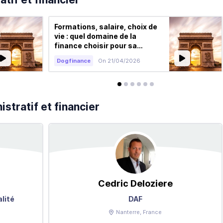
Formations, salaire, choix de
vie : quel domaine de la
finance choisir pour sa
carrière
Dogfinance
On 21/04/2026
avis
avis
avis
avis
avis
avis
stratif et financier
Cedric
Deloziere
lité
DAF
Nanterre
, France