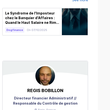
Le Syndrome de l'Imposteur
Private E
chez le Banquier d'Affaires :
vie socia
Quand le Haut Salaire ne Rime
Dogfinanc
pas avec Confiance en Soi
Dogfinance
On 07/10/2025
REGIS
BOBILLON
K
Directeur financier Administratif //
Audit
Responsable du Contrôle de gestion
Paris
, France