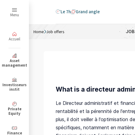
Le 7h
Grand angle
Menu
Home
Job offers
JOB
Accueil
B
Asset
management
Investisseurs
What is a directeur admini
instit
Le Directeur administratif et financ
Private
rentabilité et la pérennité de l'ent
Equity
plus, il doit veiller à l'optimisati
spécifiques, notamment en matière d
Finance