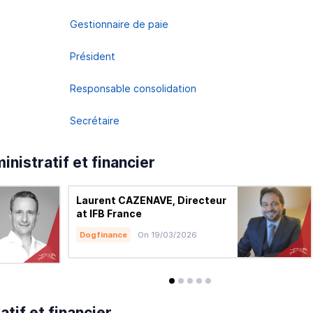
Gestionnaire de paie
Président
Responsable consolidation
Secrétaire
inistratif et financier
Laurent CAZENAVE, Directeur
at IFB France
Dogfinance
On 19/03/2026
avis
avis
avis
avis
avis
tif et financier