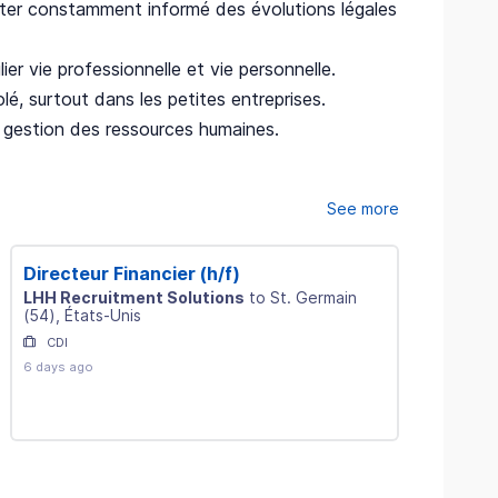
ter constamment informé des évolutions légales
lier vie professionnelle et vie personnelle.
olé, surtout dans les petites entreprises.
 gestion des ressources humaines.
See more
Directeur Financier (h/f)
Daf Adjo
LHH Recruitment Solutions
to
St. Germain
Michael 
(
54
)
, États-Unis
CDI
CDI
6 days ago
6 days ago