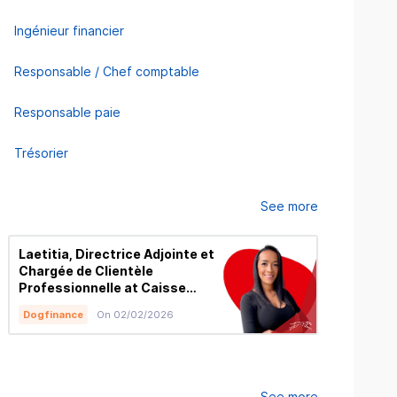
Ingénieur financier
Responsable / Chef comptable
Responsable paie
Trésorier
See more
Laetitia, Directrice Adjointe et
Ali, Dir
Chargée de Clientèle
Adjoint d
Professionnelle at Caisse
des Yvel
d'Epargne Côte d'Azur
France
Dogfinance
On 02/02/2026
Dogfinanc
See more