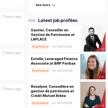
See more
7 hours ago
Latest job profiles
Gautier, Conseiller en
Gestion de Patrimoine at
LAPLACE
Dogfinance
On 31/07/2026
7 hours ago
Estelle, Leveraged Finance
Associate at BNP Paribas
Dogfinance
On 23/07/2026
Roselyne, Conseillère en
7 hours ago
gestion de patrimoine at
Crédit Mutuel Arkéa
Dogfinance
On 16/07/2026