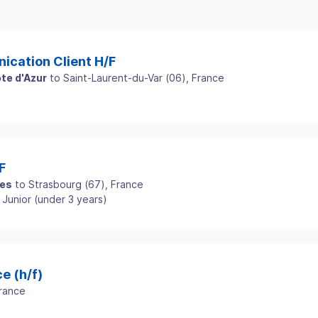
ication Client H/F
te d'Azur
to
Saint-Laurent-du-Var
(
06
)
, France
F
ges
to
Strasbourg
(
67
)
, France
Junior (under 3 years)
e (h/f)
France