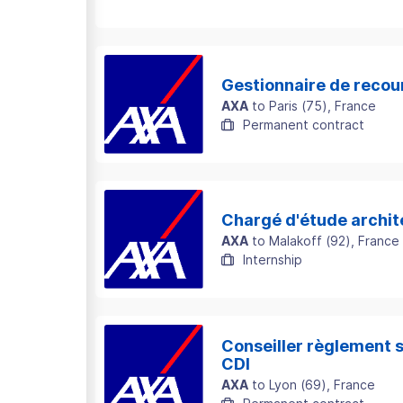
Gestionnaire de recour
AXA
to
Paris
(
75
)
, France
Permanent contract
Chargé d'étude archite
AXA
to
Malakoff
(
92
)
, France
Internship
Conseiller règlement s
CDI
AXA
to
Lyon
(
69
)
, France