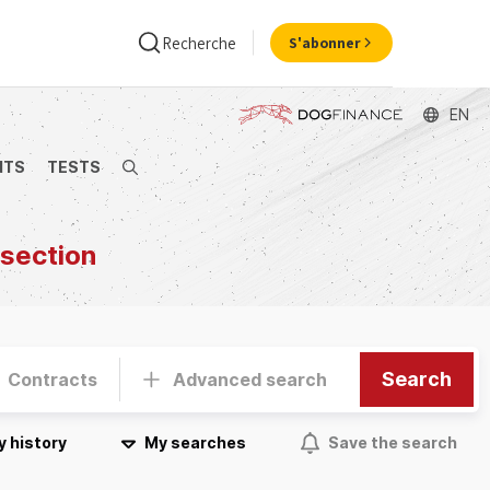
Recherche
S'abonner
EN
NTS
TESTS
Search
ance
Economie
 section
Search
Contracts
Advanced search
y history
My searches
Save the search