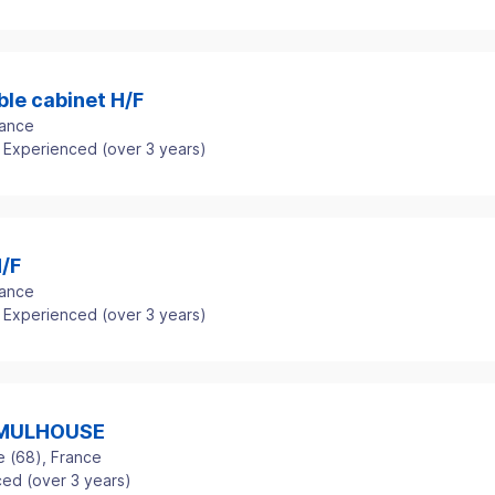
le cabinet H/F
rance
Experienced (over 3 years)
/F
rance
Experienced (over 3 years)
- MULHOUSE
e
(
68
)
, France
ed (over 3 years)