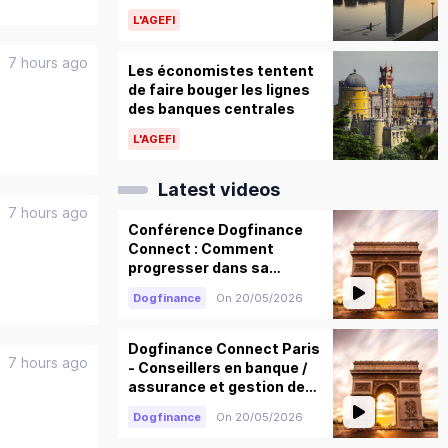
L'AGEFI
7 hours ago
Les économistes tentent
de faire bouger les lignes
des banques centrales
L'AGEFI
Latest videos
7 hours ago
Conférence Dogfinance
Connect : Comment
progresser dans sa
gestion client, s’adapter
Dogfinance
On 20/05/2026
et anticiper ses besoins
Dogfinance Connect Paris
7 hours ago
- Conseillers en banque /
assurance et gestion de
patrimoine
Dogfinance
On 20/05/2026