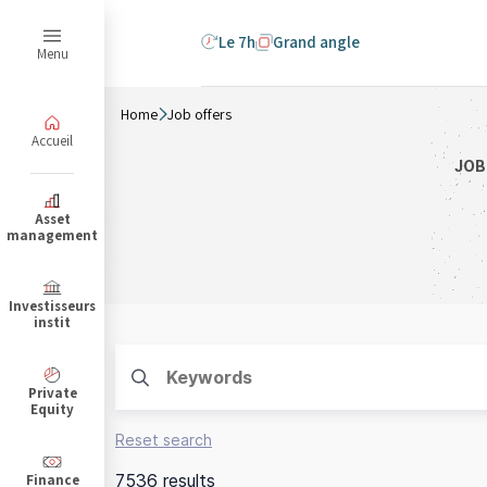
Le 7h
Grand angle
Menu
Home
Job offers
Accueil
JOB
B
Asset
management
Investisseurs
instit
Private
Equity
Reset search
7536 results
Finance