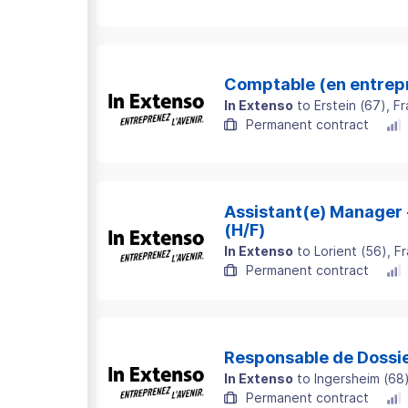
Comptable (en entrepr
In Extenso
to
Erstein
(
67
)
, F
Permanent contract
Assistant(e) Manager 
(H/F)
In Extenso
to
Lorient
(
56
)
, F
Permanent contract
Responsable de Dossi
In Extenso
to
Ingersheim
(
68
Permanent contract