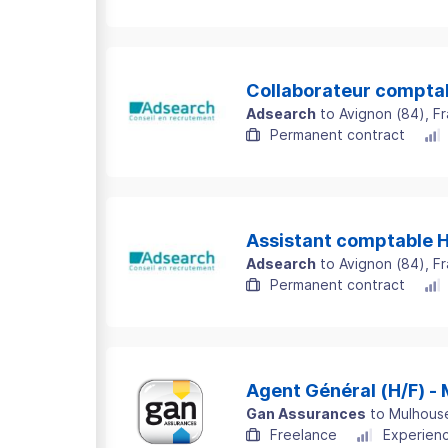
Collaborateur comptab
Adsearch
to
Avignon
(
84
)
, F
Permanent contract
Assistant comptable H
Adsearch
to
Avignon
(
84
)
, F
Permanent contract
Agent Général (H/F) 
Gan Assurances
to
Mulhous
Freelance
Experienc