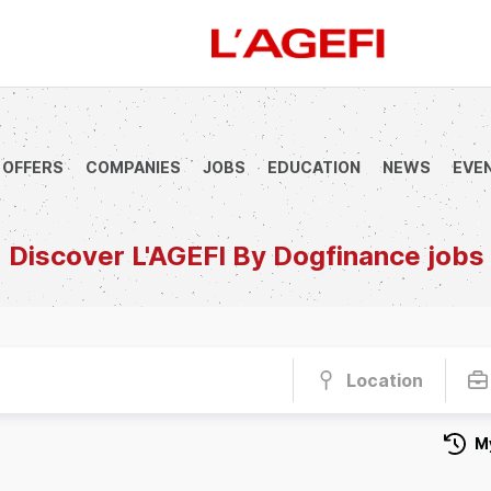
 OFFERS
COMPANIES
JOBS
EDUCATION
NEWS
EVE
anque
Société Générale
Marchés actions
Décryptage
Assur
Discover L'AGEFI By Dogfinance jobs
Location
M