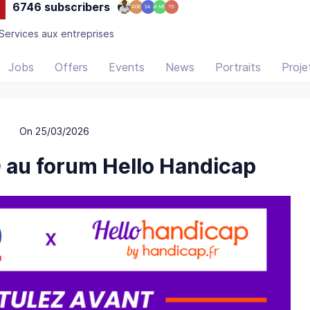
6746 subscribers
ADB
SA
A-MS
TD
Services aux entreprises
Jobs
Offers
Events
News
Portraits
Proje
On 25/03/2026
 au forum Hello Handicap