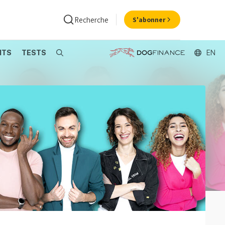
Recherche
S'abonner
NTS
TESTS
Search
EN
ance
Economie