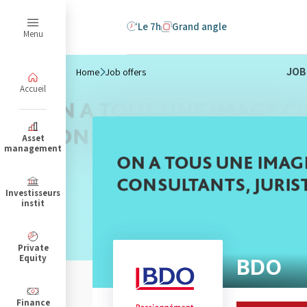
Le 7h
Grand angle
Menu
Home
Job offers
JOB
Accueil
B
Asset
management
Investisseurs
instit
Private
Equity
BDO
Finance