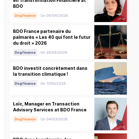
en Transformation Financière at
BDO
Dogfinance
On 08/06/2026
BDO France partenaire du
palmarès « Les 40 qui font le futur
du droit » 2026
Dogfinance
On 26/05/2026
BDO investit concrètement dans
la transition climatique !
Dogfinance
On 11/05/2026
Loïc, Manager en Transaction
Advisory Services at BDO France
Dogfinance
On 04/03/2026