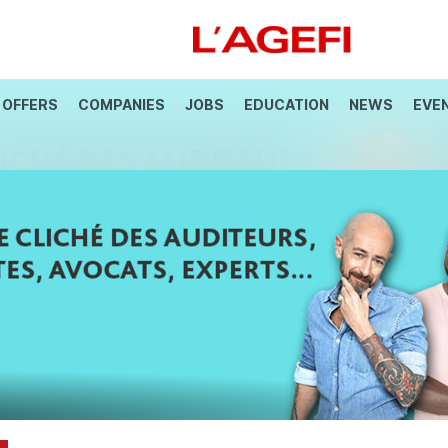
 OFFERS
COMPANIES
JOBS
EDUCATION
NEWS
EVE
anque
Société Générale
Marchés actions
Décryptage
Assur