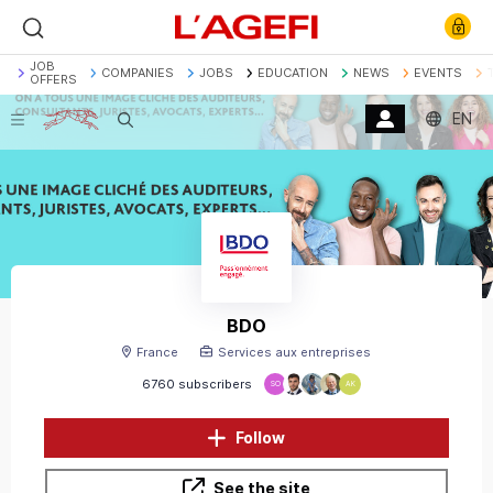
JOB
COMPANIES
JOBS
EDUCATION
NEWS
EVENTS
OFFERS
EN
Search
Banque
Société Générale
Marchés actions
Décryptage
Assurance
Economie
BDO
France
Services aux entreprises
6760 subscribers
SO
AK
Follow
See the site