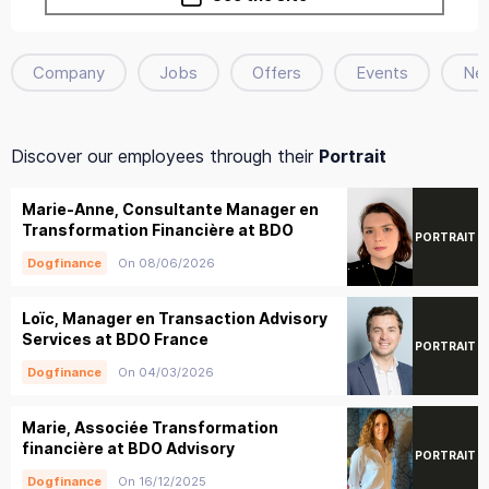
Company
Jobs
Offers
Events
Ne
Discover our employees through their
Portrait
Marie-Anne, Consultante Manager en
Transformation Financière at BDO
PORTRAIT
On 08/06/2026
Dogfinance
Loïc, Manager en Transaction Advisory
Services at BDO France
PORTRAIT
On 04/03/2026
Dogfinance
Marie, Associée Transformation
financière at BDO Advisory
PORTRAIT
On 16/12/2025
Dogfinance