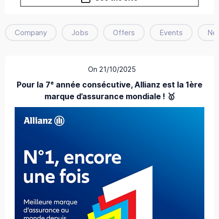
Company
Jobs
Offers
Events
Ne
On 21/10/2025
Pour la 7ᵉ année consécutive, Allianz est la 1ère
marque d’assurance mondiale ! 🥇