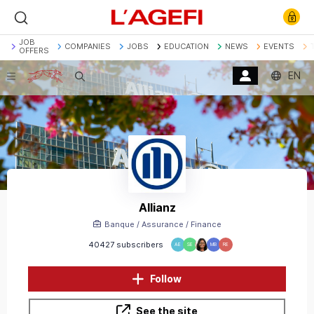
JOB
COMPANIES
JOBS
EDUCATION
NEWS
EVENTS
OFFERS
EN
Search
Banque
Société Générale
Marchés actions
Décryptage
Assurance
Economie
Allianz
Banque / Assurance / Finance
40427 subscribers
AE
SE
MB
RE
Follow
See the site