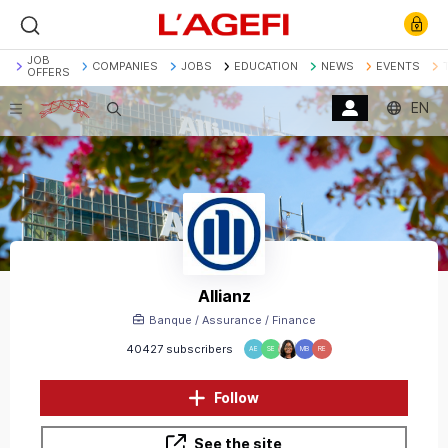
JOB
COMPANIES
JOBS
EDUCATION
NEWS
EVENTS
OFFERS
EN
Search
Banque
Société Générale
Marchés actions
Décryptage
Assurance
Economie
Allianz
Banque / Assurance / Finance
40427 subscribers
AE
SE
MB
RE
Follow
See the site