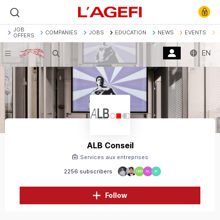
JOB
COMPANIES
JOBS
EDUCATION
NEWS
EVENTS
OFFERS
EN
Search
Banque
Société Générale
Marchés actions
Décryptage
Assurance
Economie
ALB Conseil
Services aux entreprises
2256 subscribers
OBM
AL
JK
Follow