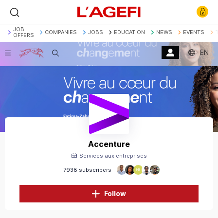
JOB
COMPANIES
JOBS
EDUCATION
NEWS
EVENTS
OFFERS
EN
Search
Banque
Société Générale
Marchés actions
Décryptage
Assurance
Economie
Accenture
Services aux entreprises
7938 subscribers
HB
Follow