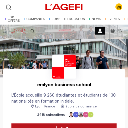
JOB
COMPANIES
JOBS
EDUCATION
NEWS
EVENTS
OFFERS
EN
Search
Banque
Société Générale
Marchés actions
Décryptage
Assurance
Economie
emlyon business school
L'École accueille 9 260 étudiantes et étudiants de 130
nationalités en formation initiale.
Lyon, France
Ecole de commerce
2418 subscribers
CA
PB
YN