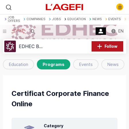
JOB
COMPANIES
JOBS
EDUCATION
NEWS
EVENTS
OFFERS
EN
Search
Banque
Société Générale
Marchés actions
EDHEC Business School
Follow
Décryptage
Assurance
Economie
Education
Programs
Events
News
Certificat Corporate Finance
Online
Category