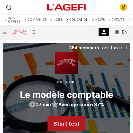
JOB
COMPANIES
JOBS
EDUCATION
NEWS
EVENTS
OFFERS
EN
Search
Banque
Société Générale
Marchés actions
354 members
took this test
Décryptage
Assurance
Economie
DOGFINANCE
Le modèle comptable
07
min
Average score
37
%
Start test