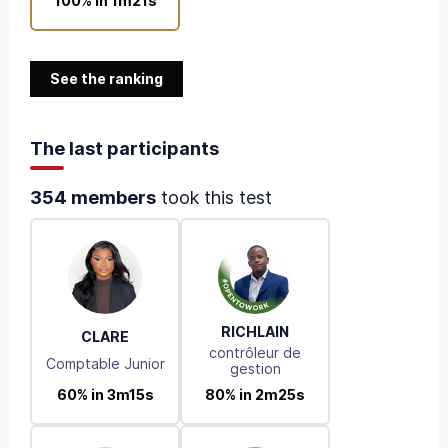
100% in 1m21s
See the ranking
The last participants
354 members
took this test
RICHLAIN
CLARE
contrôleur de
Comptable Junior
gestion
60% in 3m15s
80% in 2m25s