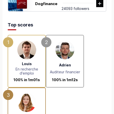
Dogfinance
24093 followers
Top scores
1
2
Louis
Adrien
En recherche
Auditeur financier
d'emploi
100% in 1m12s
100% in 1m01s
3