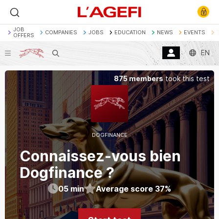
JOB
COMPANIES
JOBS
EDUCATION
NEWS
EVENTS
OFFERS
EN
Search
Banque
Société Générale
Marchés actions
875 members
took this test
Décryptage
Assurance
Economie
DOGFINANCE
Connaissez-vous bien
Dogfinance ?
05
min
Average score
37
%