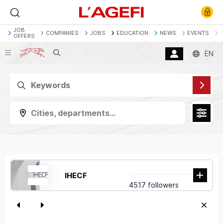
JOB
COMPANIES
JOBS
EDUCATION
NEWS
EVENTS
OFFERS
Search
EN
Banque
Société Générale
Marchés actions
Décryptage
Assurance
Economie
Cities, departments...
IHECF
4517 followers