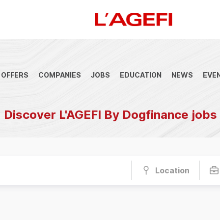
 OFFERS
COMPANIES
JOBS
EDUCATION
NEWS
EVE
anque
Société Générale
Marchés actions
Décryptage
Assur
Discover L'AGEFI By Dogfinance jobs
Location