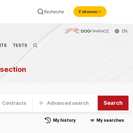
Recherche
S'abonner
EN
NTS
TESTS
Search
ance
Economie
 section
Search
Contracts
Advanced search
My history
My searches