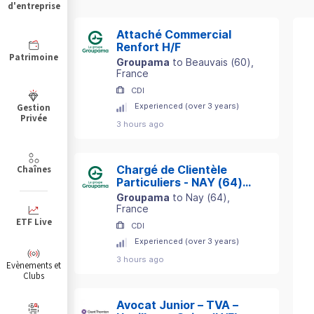
d'entreprise
Attaché Commercial
Renfort H/F
Patrimoine
Groupama
to
Beauvais
(
60
)
,
France
CDI
Experienced (over 3 years)
Gestion
Privée
3 hours ago
Chargé de Clientèle
Chaînes
Particuliers - NAY (64)
H/F
Groupama
to
Nay
(
64
)
,
France
ETF Live
CDI
Experienced (over 3 years)
3 hours ago
Evènements et
Clubs
Avocat Junior – TVA –