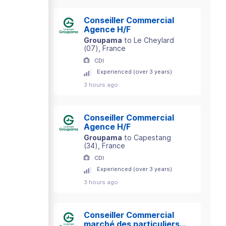
Conseiller Commercial
Agence H/F
Groupama
to
Le Cheylard
(
07
)
, France
CDI
Experienced (over 3 years)
3 hours ago
Conseiller Commercial
Agence H/F
Groupama
to
Capestang
(
34
)
, France
CDI
Experienced (over 3 years)
3 hours ago
Conseiller Commercial
marché des particuliers -