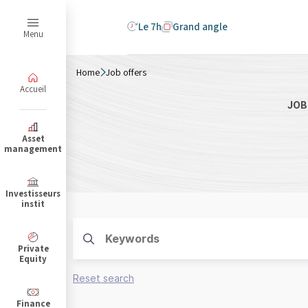
Le 7h
Grand angle
Menu
Home
Job offers
Accueil
JOB
B
Asset
management
Investisseurs
instit
Private
Equity
Reset search
Finance