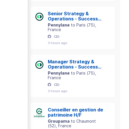
Senior Strategy &
Operations - Success
Department
Pennylane
to
Paris
(
75
)
,
France
CDI
3 hours ago
Manager Strategy &
Operations - Success
Department
Pennylane
to
Paris
(
75
)
,
France
CDI
3 hours ago
Conseiller en gestion de
patrimoine H/F
Groupama
to
Chaumont
(
52
)
, France