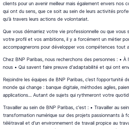
clients pour un avenir meilleur mais également envers nos co
qui ont du sens, que ce soit au sein de leurs activités pr
qu'à travers leurs actions de volontariat.
Que vous démarriez votre vie professionnelle ou que vous 
votre profil et vos ambitions, il y a forcément un métier p
accompagnerons pour développer vos compétences tout au 
Chez BNP Paribas, nous recherchons des personnes : • À l'é
nous • Qui savent faire preuve d'adaptabilité et qui ont env
Rejoindre les équipes de BNP Paribas, c’est l’opportunité 
monde qui change : banque digitale, méthodes agiles, paie
applications... Autant de sujets qui rythmeront votre quoti
Travailler au sein de BNP Paribas, c'est : • Travailler au se
transformation numérique sur des projets passionnants à f
télétravail et d'un environnement de travail propice au trav