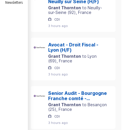
Neuilly sur Seine (H/F)
Newsletters
Grant Thornton
to
Neuilly-
sur-Seine
(
92
)
, France
CDI
3 hours ago
Avocat - Droit Fiscal -
Lyon (H/F)
Grant Thornton
to
Lyon
(
69
)
, France
CDI
3 hours ago
Senior Audit - Bourgogne
Franche comté -
Besançon (H/F)
Grant Thornton
to
Besançon
(
25
)
, France
CDI
3 hours ago