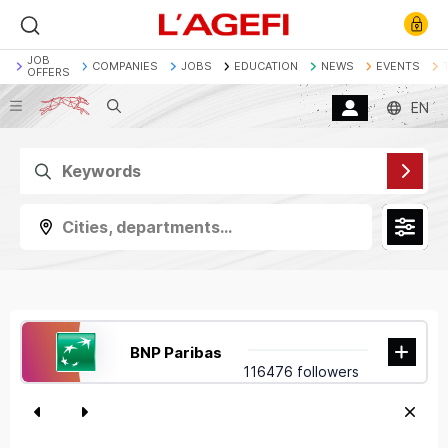
JOB
COMPANIES
JOBS
EDUCATION
NEWS
EVENTS
OFFERS
Search
EN
Banque
Société Générale
Marchés actions
Décryptage
Assurance
Economie
Cities, departments...
BNP Paribas
116476 followers