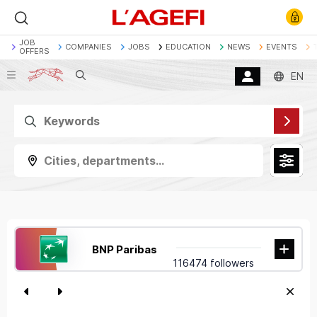
JOB
COMPANIES
JOBS
EDUCATION
NEWS
EVENTS
OFFERS
Search
EN
Banque
Société Générale
Marchés actions
Décryptage
Assurance
Economie
Cities, departments...
BNP Paribas
116474 followers