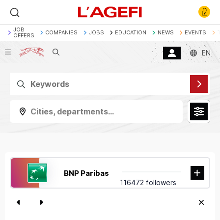
JOB
COMPANIES
JOBS
EDUCATION
NEWS
EVENTS
OFFERS
Search
EN
Banque
Société Générale
Marchés actions
Décryptage
Assurance
Economie
Cities, departments...
BNP Paribas
116472 followers