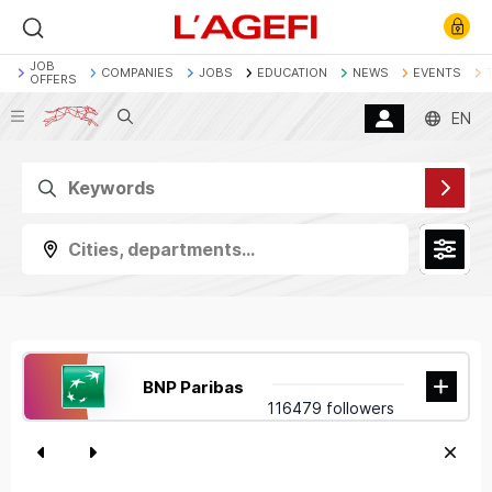
JOB
COMPANIES
JOBS
EDUCATION
NEWS
EVENTS
OFFERS
Search
EN
Banque
Société Générale
Marchés actions
Décryptage
Assurance
Economie
Cities, departments...
BNP Paribas
116479 followers