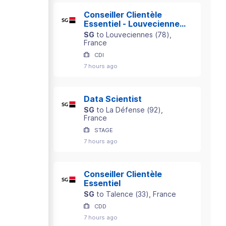
Conseiller Clientèle
Essentiel - Louveciennes
/ Saint Germain en Laye
SG
to
Louveciennes
(
78
)
,
France
CDI
7 hours ago
Data Scientist
SG
to
La Défense
(
92
)
,
France
STAGE
7 hours ago
Conseiller Clientèle
Essentiel
SG
to
Talence
(
33
)
, France
CDD
7 hours ago