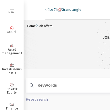
Le 7h
Grand angle
Menu
Home
Job offers
Accueil
JOB
B
Asset
management
Investisseurs
instit
Private
Equity
Reset search
Finance