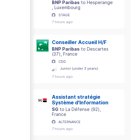
BNP Paribas
to
Hesperange
, Luxembourg
STAGE
7 hours ago
Conseiller Accueil H/F
BNP Paribas
to
Descartes
(
37
)
, France
CDD
Junior (under 3 years)
7 hours ago
Assistant stratégie
Système d'Information
SG
to
La Défense
(
92
)
,
France
ALTERNANCE
7 hours ago