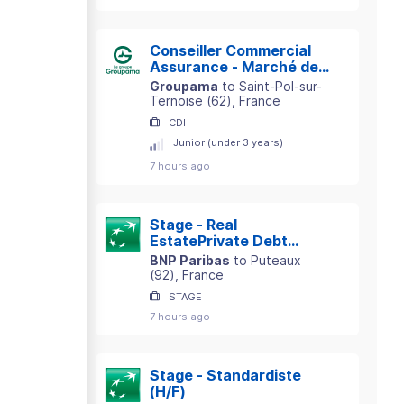
Conseiller Commercial
Assurance - Marché des
Particuliers - Secteur St-
Groupama
to
Saint-Pol-sur-
Pol-sur-Ternoise (62)
Ternoise
(
62
)
, France
H/F
CDI
Junior (under 3 years)
7 hours ago
Stage - Real
EstatePrivate Debt
Intern
BNP Paribas
to
Puteaux
(
92
)
, France
STAGE
7 hours ago
Stage - Standardiste
(H/F)