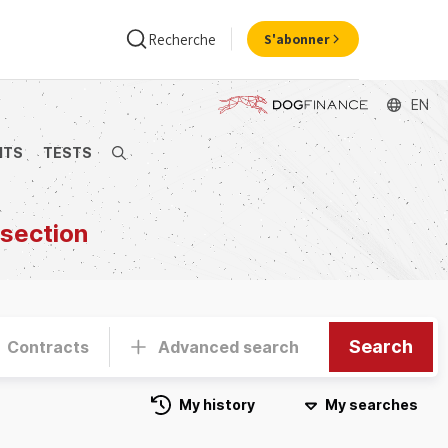
Recherche
S'abonner
EN
NTS
TESTS
Search
ance
Economie
 section
Search
Contracts
Advanced search
My history
My searches