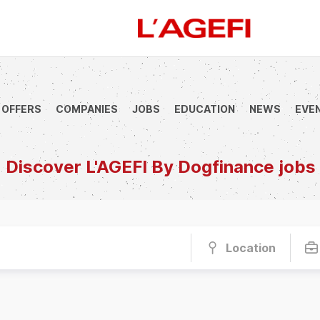
 OFFERS
COMPANIES
JOBS
EDUCATION
NEWS
EVE
anque
Société Générale
Marchés actions
Décryptage
Assur
Discover L'AGEFI By Dogfinance jobs
Location