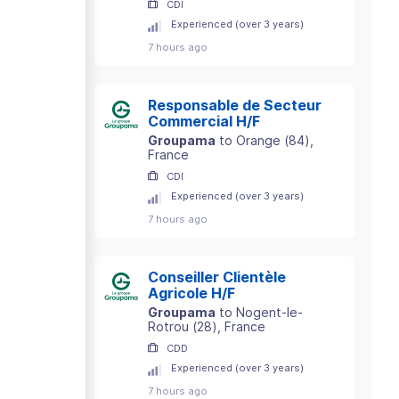
CDI
Experienced (over 3 years)
7 hours ago
Responsable de Secteur
Commercial H/F
Groupama
to
Orange
(
84
)
,
France
CDI
Experienced (over 3 years)
7 hours ago
Conseiller Clientèle
Agricole H/F
Groupama
to
Nogent-le-
Rotrou
(
28
)
, France
CDD
Experienced (over 3 years)
7 hours ago