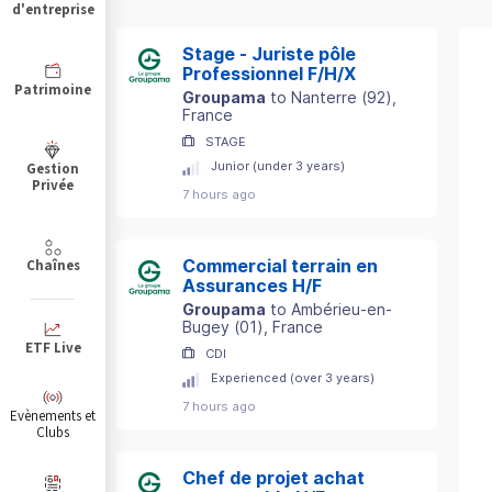
d'entreprise
Stage - Juriste pôle
Professionnel F/H/X
Patrimoine
Groupama
to
Nanterre
(
92
)
,
France
STAGE
Junior (under 3 years)
Gestion
Privée
7 hours ago
Commercial terrain en
Chaînes
Assurances H/F
Groupama
to
Ambérieu-en-
Bugey
(
01
)
, France
ETF Live
CDI
Experienced (over 3 years)
7 hours ago
Evènements et
Clubs
Chef de projet achat