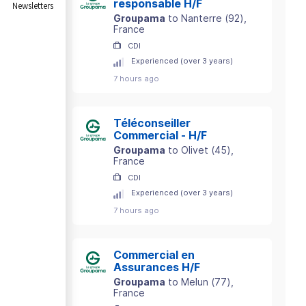
responsable H/F
Newsletters
Groupama
to
Nanterre
(
92
)
,
France
CDI
Experienced (over 3 years)
7 hours ago
Téléconseiller
Commercial - H/F
Groupama
to
Olivet
(
45
)
,
France
CDI
Experienced (over 3 years)
7 hours ago
Commercial en
Assurances H/F
Groupama
to
Melun
(
77
)
,
France