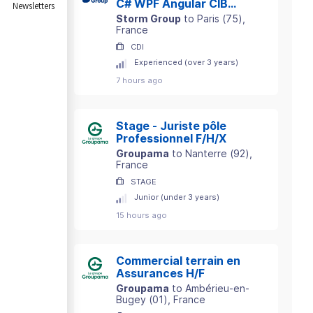
C# WPF Angular CIB
Newsletters
(H/F)
Storm Group
to
Paris
(
75
)
,
France
CDI
Experienced (over 3 years)
7 hours ago
Stage - Juriste pôle
Professionnel F/H/X
Groupama
to
Nanterre
(
92
)
,
France
STAGE
Junior (under 3 years)
15 hours ago
Commercial terrain en
Assurances H/F
Groupama
to
Ambérieu-en-
Bugey
(
01
)
, France