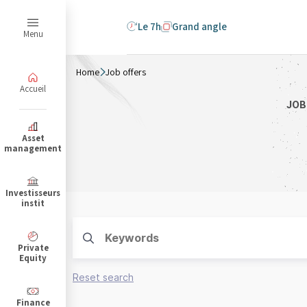
Le 7h
Grand angle
Menu
Home
Job offers
Accueil
JOB
B
Asset
management
Investisseurs
instit
Private
Equity
Reset search
Finance