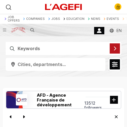
JOB
COMPANIES
JOBS
EDUCATION
NEWS
EVENTS
OFFERS
Search
EN
Banque
Société Générale
Marchés actions
Décryptage
Assurance
Economie
Cities, departments...
AFD - Agence
Française de
13512
développement
followers