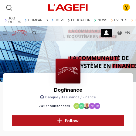
JOB
COMPANIES
JOBS
EDUCATION
NEWS
EVENTS
OFFERS
EN
Search
Banque
Société Générale
Marchés actions
Décryptage
Assurance
Economie
Dogfinance
Banque / Assurance / Finance
24277 subscribers
GM
LC
AB
MB
Follow