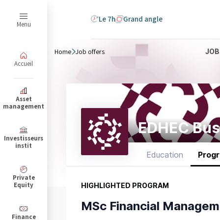
Le 7h
Grand angle
Menu
Home
Job offers
JOB
Accueil
B
Asset
management
EDHEC Bus
Investisseurs
instit
Education
Prog
Private
Equity
HIGHLIGHTED PROGRAM
MSc Financial Managem
Finance