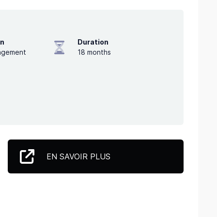
on
Duration
nagement
18
months
EN SAVOIR PLUS