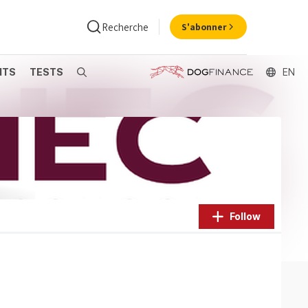
Recherche
S'abonner
NTS
TESTS
Search
EN
ance
Economie
Follow