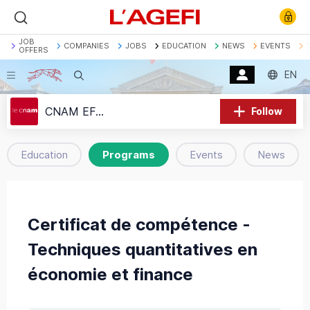
JOB
COMPANIES
JOBS
EDUCATION
NEWS
EVENTS
OFFERS
EN
Search
Banque
Société Générale
Marchés actions
CNAM EFAB
Follow
Décryptage
Assurance
Economie
Education
Programs
Events
News
Certificat de compétence -
Techniques quantitatives en
économie et finance