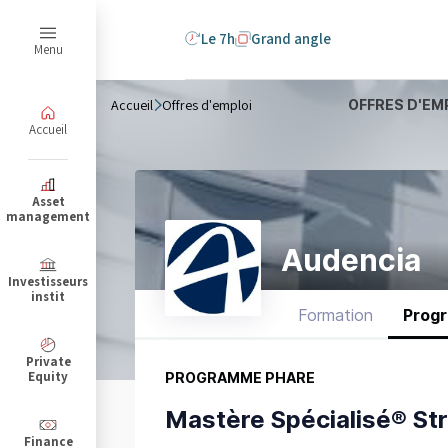
Le 7h
Grand angle
Menu
Accueil
Offres d'emploi
OFFRES D'EM
Accueil
B
Asset
management
Audencia
Investisseurs
instit
Formation
Prog
Private
Equity
PROGRAMME PHARE
Mastère Spécialisé® St
Finance