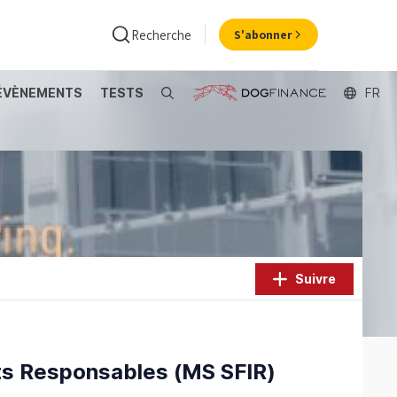
Recherche
S'abonner
ÉVÈNEMENTS
TESTS
Recherche
FR
ance
Economie
Suivre
nts Responsables (MS SFIR)