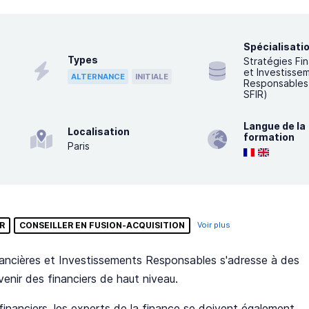
Spécialisati
Types
Stratégies Fi
et Investisse
ALTERNANCE
INITIALE
Responsables
SFIR)
Langue de la
Localisation
formation
Paris
R
CONSEILLER EN FUSION-ACQUISITION
Voir plus
nancières et Investissements Responsables s'adresse à des
enir des financiers de haut niveau.
financiers, les experts de la finance se doivent également