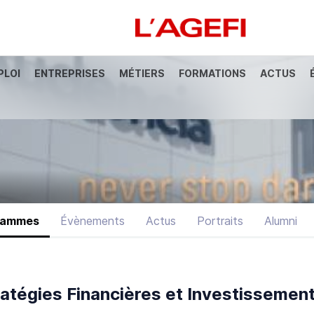
PLOI
ENTREPRISES
MÉTIERS
FORMATIONS
ACTUS
anque
Société Générale
Marchés actions
Décryptage
Assur
rammes
Évènements
Actus
Portraits
Alumni
ratégies Financières et Investisseme