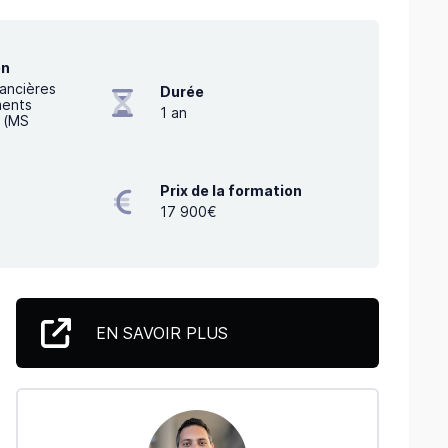
on
nancières
Durée
ments
1
an
 (MS
Prix de la formation
17 900€
EN SAVOIR PLUS